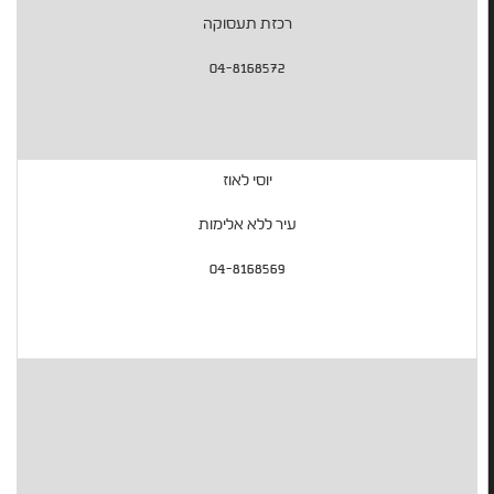
רכזת תעסוקה
04-8168572
יוסי לאוז
עיר ללא אלימות
04-8168569