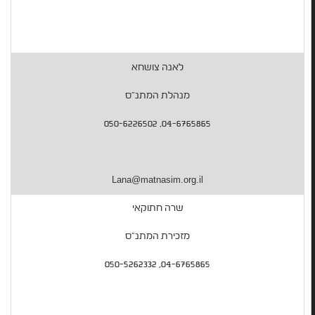
לאנה צושחא
מנהלת המתנ"ס
04-6765865, 050-6226502
Lana@matnasim.org.il
שרה חתוקאי
מזכירת המתנ"ס
04-6765865, 050-5262332