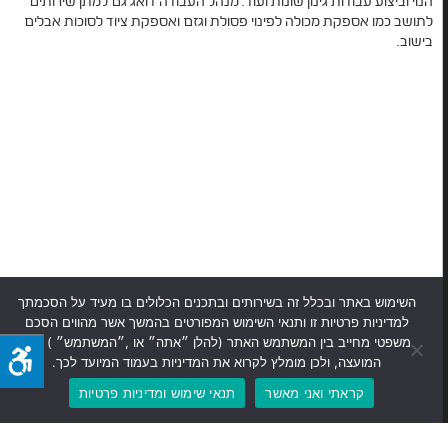
הנוי וביצוע עבודות גינון שונות ועוד. מנהל העבודה דואג גם למתן שירותים
לתושב כמו אספקת מכולה לפינוי פסולת וגזם ואספקת ציוד לסוכות אבלים
בישוב.
השימוש באתר ובכלל זה בשירותים ובתכנים הכלולים בו מעיד על הסכמתך
למדיניות פרטיות זו ותנאי השימוש המפורטים בהמשך אשר מהווים הסכם
משפטי מחייב בין המשתמש האתר (להלן ״אתה״ או ,״המשתמש״ ) לבין
המועצה, ולכן מומלץ לקרוא את המדיניות בעמוד המיועד לכך.
קראתי ואני מאשר
תנאי שימוש ומדיניות פרטיות