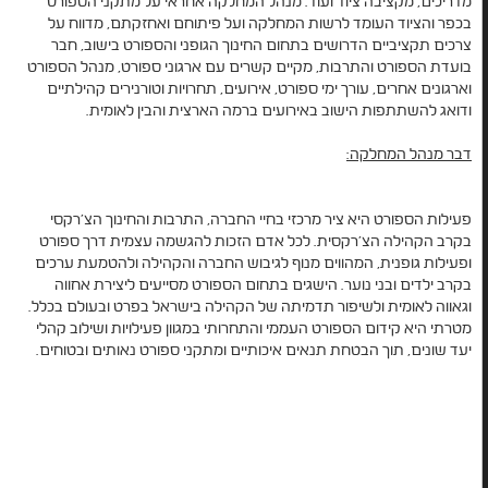
מדריכים, מקציבה ציוד ועוד. מנהל המחלקה אחראי על מתקני הספורט
בכפר והציוד העומד לרשות המחלקה ועל פיתוחם ואחזקתם, מדווח על
צרכים תקציביים הדרושים בתחום החינוך הגופני והספורט בישוב, חבר
בועדת הספורט והתרבות, מקיים קשרים עם ארגוני ספורט, מנהל הספורט
וארגונים אחרים, עורך ימי ספורט, אירועים, תחרויות וטורנירים קהילתיים
ודואג להשתתפות הישוב באירועים ברמה הארצית והבין לאומית.
דבר מנהל המחלקה:
פעילות הספורט היא ציר מרכזי בחיי החברה, התרבות והחינוך הצ'רקסי
בקרב הקהילה הצ'רקסית. לכל אדם הזכות להגשמה עצמית דרך ספורט
ופעילות גופנית, המהווים מנוף לגיבוש החברה והקהילה ולהטמעת ערכים
בקרב ילדים ובני נוער. הישגים בתחום הספורט מסייעים ליצירת אחווה
וגאווה לאומית ולשיפור תדמיתה של הקהילה בישראל בפרט ובעולם בכלל.
מטרתי היא קידום הספורט העממי והתחרותי במגוון פעילויות ושילוב קהלי
יעד שונים, תוך הבטחת תנאים איכותיים ומתקני ספורט נאותים ובטוחים.